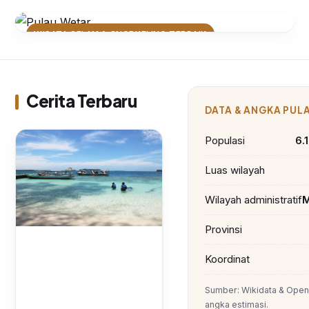
WISATA SELAM & SNORKELING TERBAIK
Terumbu Karang Pulau Wetar:
Surga Tersembunyi untuk Para
Pecinta Selam
Cerita Terbaru
DATA & ANGKA PUL
Populasi
6.
Luas wilayah
Wilayah administratif
M
Provinsi
Koordinat
Sumber: Wikidata & Open
angka estimasi.